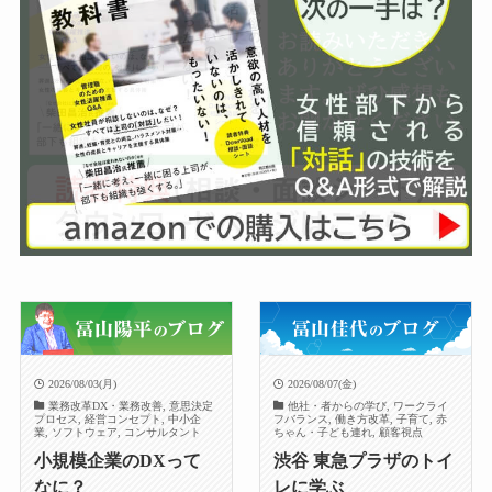
2026/08/03(月)
2026/08/07(金)
業務改革DX・業務改善, 意思決定
他社・者からの学び, ワークライ
プロセス, 経営コンセプト, 中小企
フバランス, 働き方改革, 子育て, 赤
業, ソフトウェア, コンサルタント
ちゃん・子ども連れ, 顧客視点
小規模企業のDXって
渋谷 東急プラザのトイ
なに？
レに学ぶ