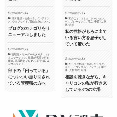
2026/07/31(金)
2026/08/01(土)
日常雑感・社会ネタ, メンテナン
私のこと, コミュニケーション,
ス, ウェブサイト, 冨山自身について
ヘルプシーキング, 両立, 子育て, 家
族･夫婦
ブログのカテゴリをリ
私の性格がもろに出て
ニューアルしました
いる言い方を息子がし
ていて驚いた
2026/07/27(月)
管理職・リーダーのあり方, コミ
ュニケーション, 社員が活躍できる
2026/07/23(木)
組織, 意思決定プロセス, 経営者, コ
ンサルタント
キャリア相談・面談, キャリア,
キャリアコンサルティング, 人事評
部下の「困っている」
価, 人材育成, 研修
についつい振り回され
相談を聴きながら、キ
ている管理職の方へ
ャリコンの私が行き来
している3つの立場